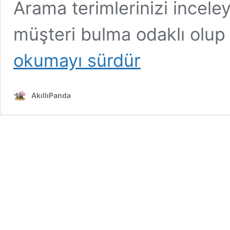
Arama terimlerinizi inceley
müşteri bulma odaklı olup
Google
okumayı sürdür
Reklamları
AkıllıPanda