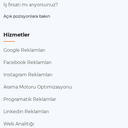
İş fırsatı mı arıyorsunuz?
İstanbul’daki
pazarlama ajansı
seçenekleri,
işletmelerin hedeflerine ulaşmalarında önemli bir rol
Açık pozisyonlara bakın
oynamaktadır. Etkili bir dijital pazarlama ajansı ile
çalışmak, markanın bilinirliğini artırmakla kalmaz, aynı
zamanda müşteri sadakatini de güçlendirmektedir.
Hizmetler
Uzman kadrosu ile bu ajanslar, en son dijital trendleri
takip ederek, müşteri ihtiyaçlarına uygun çözümler
Google Reklamları
sunmaktadır. Dijital pazarlamada başarı, doğru
stratejiyi belirlemekle başlar.
Facebook Reklamları
İstanbul Dijital Reklam Ajansı
Instagram Reklamları
Dijital pazarlama ajansı
seçerken dikkat edilmesi
Arama Motoru Optimizasyonu
gereken en önemli kriterlerden biri
hedef kitle
analizi
‘dir. Doğru hedef kitleyi belirlemek,
Programatik Reklamlar
kampanyalarınızın başarısı için kritik öneme sahiptir.
Hedef kitlenizi tanımadan, onlara hitap eden etkili bir
Linkedin Reklamları
strateji geliştirmek zordur.
Web Analitiği
Bu bağlamda, İstanbul dijital reklam ajansı olarak