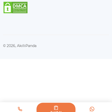
Marka bilinirliğini yükseltir.
İçerik Pazarlama
Kaliteli içerikler sunarak müşteri kazanır.
Sadık bir müşteri kitlesi oluşturur.
© 2026, AkıllıPanda
Bunun yanı sıra, başarılı bir dijital pazarlama
stratejisinin bir diğer önemli boyutu ise
başarı
ölçümleme yöntemleri
‘dir. Kampanya
performansınızı değerlendirmek, hangi stratejilerin işe
yaradığını ve hangi alanlarda iyileştirmeler yapmanız
gerektiğini anlamanızı sağlar. Her dijital medya ajansı,
kendi metriklerini kullanarak başarıyı ölçer. Bu
ölçümleme, reklam bütçenizi optimize etmenin ve en
yüksek ROI’yi (Return on Investment) elde etmenin
anahtarıdır.
İstanbul Dijital Reklam Ajansı Seçim