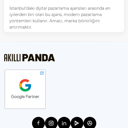
İstanbul’daki dijital pazarlama ajansları arasında en
iyilerden biri olan bu ajans, modern pazarlama
yöntemleri kullanır. Amacı, marka bilinirliğini
artırmaktır.
Dijital medya ajansı olarak, sosyal medya, SEO ve
içerik pazarlaması alanlarında çalışıyoruz. İstanbul’daki
en iyi dijital pazarlama firmalarından biriyiz. Modern
pazarlama yöntemleriyle marka tanınırlığını artırmayı
hedefliyoruz. uzmanlaşmış ekipleriyle dikkat çeker.
İstanbul dijital reklam, markaların dijital dünyada etkili
bir şekilde yer alması için gereken tüm hizmetleri
sunmaktadır. Pazarlama ajansı olarak, müşteri
memnuniyetini ön planda tutarak, başarıya ulaşmanızı
sağlamak için çalışır.
Dijital Pazarlama Ajansı
Dijital pazarlama ajansı, işletmelerin çevrimiçi