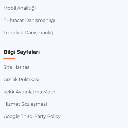
sunduğumuz hizmetlerde, hedef kitlenizi
Mobil Analitiği
belirlemenize yardım ediyoruz. Akıllıca tasarlanan
kampanyalarla, markanızın çarpıcı bir şekilde öne
E-İhracat Danışmanlığı
çıkmasını sağlıyoruz.
Trendyol Danışmanlığı
Hizmetler
Açıklama
Bilgi Sayfaları
Faydaları
Site Haritası
SEO
Gizlilik Politikası
Arama motoru sonuçlarında görünürlüğü artırır.
Kvkk Aydınlatma Metni
Organik trafik artışı sağlar.
Hizmet Sözleşmesi
Sosyal Medya Yönetimi
Google Third-Party Policy
Sosyal medya platformlarında etkileşimi artırır.