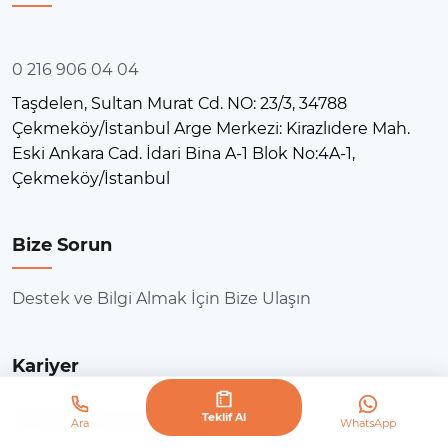
0 216 906 04 04
Taşdelen, Sultan Murat Cd. NO: 23/3, 34788
Çekmeköy/İstanbul Arge Merkezi: Kirazlıdere Mah.
Eski Ankara Cad. İdari Bina A-1 Blok No:4A-1,
Çekmeköy/İstanbul
Bize Sorun
Destek ve Bilgi Almak İçin Bize Ulaşın
Kariyer
İş fırsatı mı arıyorsunuz?
Teklif Al
Ara
WhatsApp