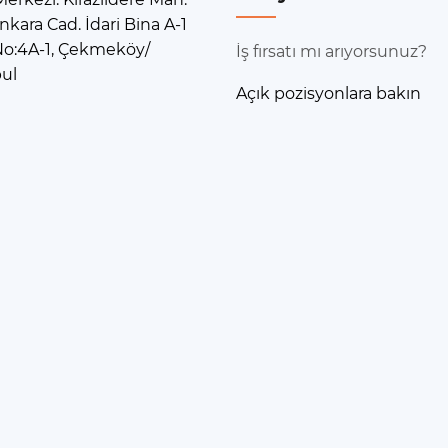
nkara Cad. İdari Bina A-1
No:4A-1, Çekmeköy/
İş fırsatı mı arıyorsunuz?
bul
Açık pozisyonlara bakın