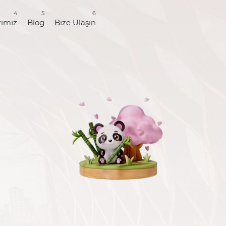
4
5
6
rımız
Blog
Bize Ulaşın