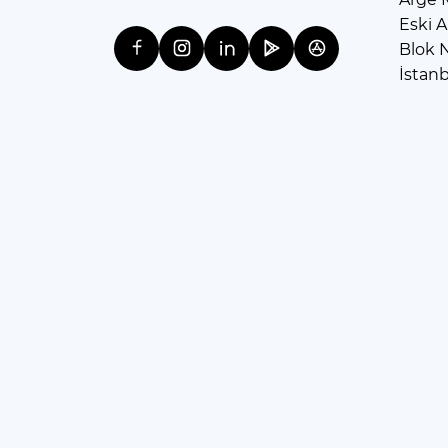
Eski A
Blok 
İstan