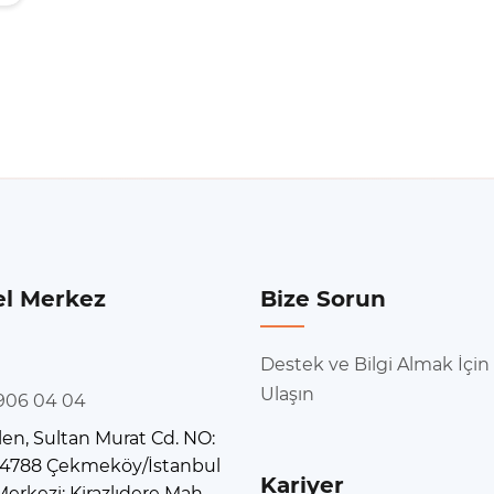
l Merkez
Bize Sorun
Destek ve Bilgi Almak İçin
Ulaşın
 906 04 04
en, Sultan Murat Cd. NO:
 34788 Çekmeköy/İstanbul
Kariyer
erkezi: Kirazlıdere Mah.