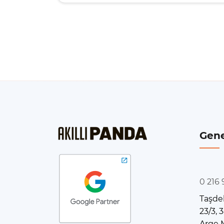
Gene
0 216
Taşdel
23/3,
Arge M