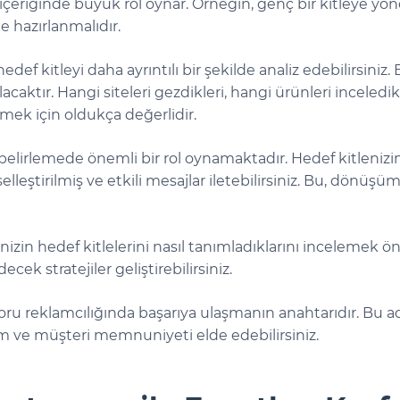
içeriğinde büyük rol oynar. Örneğin, genç bir kitleye yöneli
e hazırlanmalıdır.
edef kitleyi daha ayrıntılı bir şekilde analiz edebilirsini
acaktır. Hangi siteleri gezdikleri, hangi ürünleri inceledik
ermek için oldukça değerlidir.
 belirlemede önemli bir rol oynamaktadır. Hedef kitlenizin 
selleştirilmiş ve etkili mesajlar iletebilirsiniz. Bu, dönüşü
erinizin hedef kitlelerini nasıl tanımladıklarını incelemek
decek stratejiler geliştirebilirsiniz.
ru reklamcılığında başarıya ulaşmanın anahtarıdır. Bu adım
şüm ve müşteri memnuniyeti elde edebilirsiniz.