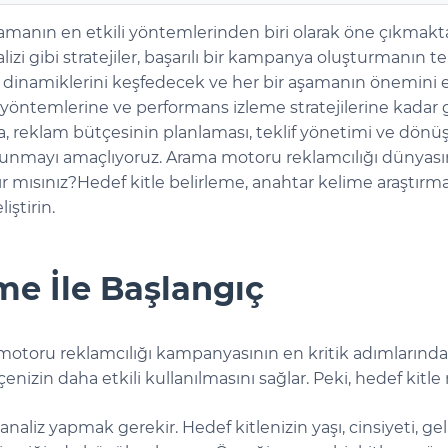
lamanın en etkili yöntemlerinden biri olarak öne çıkmakta
zi gibi stratejiler, başarılı bir kampanya oluşturmanın te
dinamiklerini keşfedecek ve her bir aşamanın önemini ele
öntemlerine ve performans izleme stratejilerine kadar gen
ca, reklam bütçesinin planlaması, teklif yönetimi ve dönüş
sunmayı amaçlıyoruz. Arama motoru reklamcılığı dünyasın
 mısınız?Hedef kitle belirleme, anahtar kelime araştırmas
iştirin.
me İle Başlangıç
a motoru reklamcılığı kampanyasının en kritik adımlarında
çenizin daha etkili kullanılmasını sağlar. Peki, hedef kitle n
naliz yapmak gerekir. Hedef kitlenizin yaşı, cinsiyeti, ge