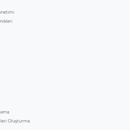
önetimi
nikleri
ğlama
ileri Oluşturma