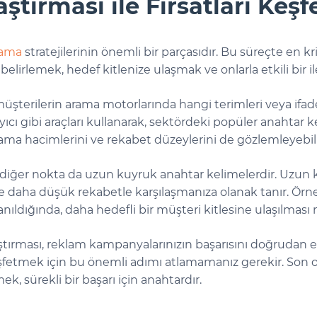
ştırması ile Fırsatları Keş
rlama
stratejilerinin önemli bir parçasıdır. Bu süreçte en k
 belirlemek, hedef kitlenize ulaşmak ve onlarla etkili bir
üşterilerin arama motorlarında hangi terimleri veya ifade
 gibi araçları kullanarak, sektördeki popüler anahtar keli
ama hacimlerini ve rekabet düzeylerini de gözlemleyebilir
diğer nokta da uzun kuyruk anahtar kelimelerdir. Uzun k
kle daha düşük rekabetle karşılaşmanıza olanak tanır. Örne
anıldığında, daha hedefli bir müşteri kitlesine ulaşılmas
ştırması, reklam kampanyalarınızın başarısını doğrudan et
şfetmek için bu önemli adımı atlamamanız gerekir. Son ol
k, sürekli bir başarı için anahtardır.