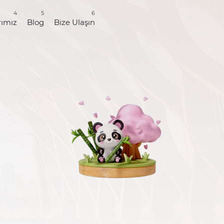
4
5
6
rımız
Blog
Bize Ulaşın