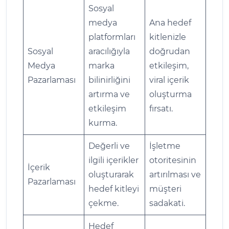
Sosyal
medya
Ana hedef
platformları
kitlenizle
Sosyal
aracılığıyla
doğrudan
Medya
marka
etkileşim,
Pazarlaması
bilinirliğini
viral içerik
artırma ve
oluşturma
etkileşim
fırsatı.
kurma.
Değerli ve
İşletme
ilgili içerikler
otoritesinin
İçerik
oluşturarak
artırılması ve
Pazarlaması
hedef kitleyi
müşteri
çekme.
sadakati.
Hedef