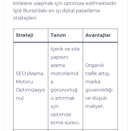
kitlelere ulaşmak için optimize edilmektedir.
İşte Bursa’daki en iyi dijital pazarlama
stratejileri:
Strateji
Tanım
Avantajlar
İçerik ve site
yapısını
arama
Organik
SEO (Arama
motorlarınd
trafik artışı,
Motoru
a
marka
Optimizasyo
görünürlüğ
güvenilirliği
nu)
ü artırmak
ve düşük
için
maliyet.
optimize
etme süreci.