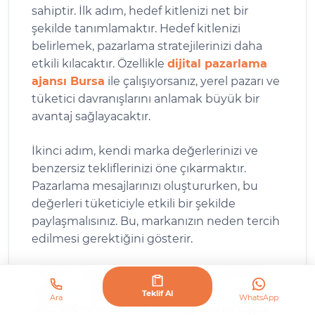
sahiptir. İlk adım, hedef kitlenizi net bir
şekilde tanımlamaktır. Hedef kitlenizi
belirlemek, pazarlama stratejilerinizi daha
etkili kılacaktır. Özellikle
dijital pazarlama
ajansı Bursa
ile çalışıyorsanız, yerel pazarı ve
tüketici davranışlarını anlamak büyük bir
avantaj sağlayacaktır.
İkinci adım, kendi marka değerlerinizi ve
benzersiz tekliflerinizi öne çıkarmaktır.
Pazarlama mesajlarınızı oluştururken, bu
değerleri tüketiciyle etkili bir şekilde
paylaşmalısınız. Bu, markanızın neden tercih
edilmesi gerektiğini gösterir.
Üçüncü olarak, dijital platformlar üzerinde
güçlü bir varlık oluşturmalısınız. Bu süreç,
Teklif Al
Ara
WhatsApp
web sitenizin SEO optimizasyonu ile başlar