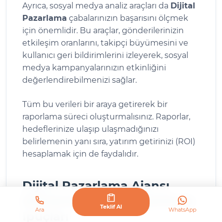
Ayrıca, sosyal medya analiz araçları da
Dijital
Pazarlama
çabalarınızın başarısını ölçmek
için önemlidir. Bu araçlar, gönderilerinizin
etkileşim oranlarını, takipçi büyümesini ve
kullanıcı geri bildirimlerini izleyerek, sosyal
medya kampanyalarınızın etkinliğini
değerlendirebilmenizi sağlar.
Tüm bu verileri bir araya getirerek bir
raporlama süreci oluşturmalısınız. Raporlar,
hedeflerinize ulaşıp ulaşmadığınızı
belirlemenin yanı sıra, yatırım getirinizi (ROI)
hesaplamak için de faydalıdır.
Dijital Pazarlama Ajansı
Kahramanmaraş Seçiminde
Teklif Al
Ara
WhatsApp
İpuçları