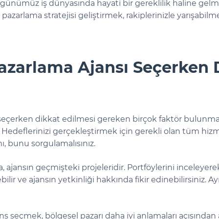
, günümüz iş dünyasında hayati bir gereklilik haline gelmi
ital pazarlama stratejisi geliştirmek, rakiplerinizle yarışab
 Pazarlama Ajansı Seçerken 
eçerken dikkat edilmesi gereken birçok faktör bulunmak
edeflerinizi gerçekleştirmek için gerekli olan tüm hizme
ı, bunu sorgulamalısınız.
ajansın geçmişteki projeleridir. Portföylerini inceleyerek
lir ve ajansın yetkinliği hakkında fikir edinebilirsiniz. Ay
jans seçmek, bölgesel pazarı daha iyi anlamaları açısından a