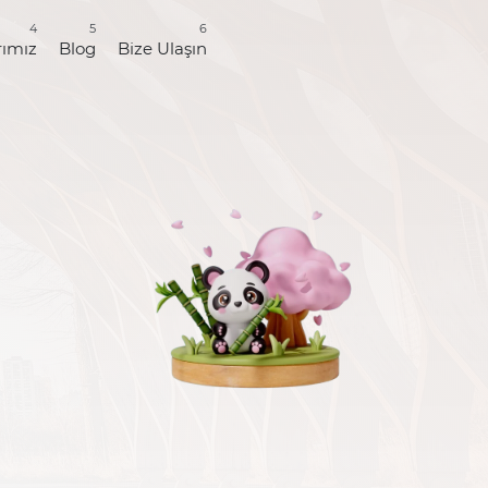
4
5
6
rımız
Blog
Bize Ulaşın