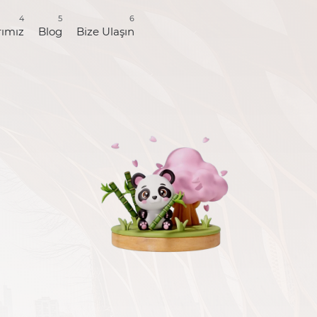
4
5
6
rımız
Blog
Bize Ulaşın