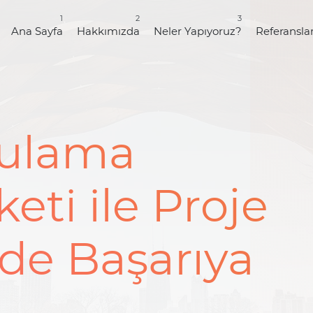
1
2
3
Ana Sayfa
Hakkımızda
Neler Yapıyoruz?
Referansla
gulama
keti ile Proje
de Başarıya