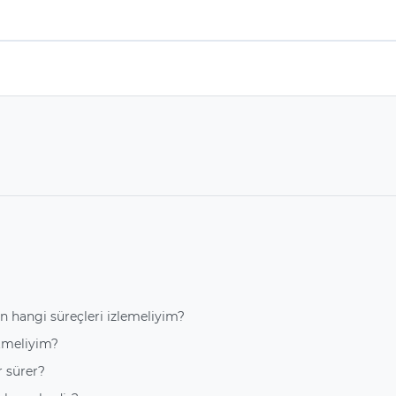
en hangi süreçleri izlemeliyim?
tmeliyim?
r sürer?