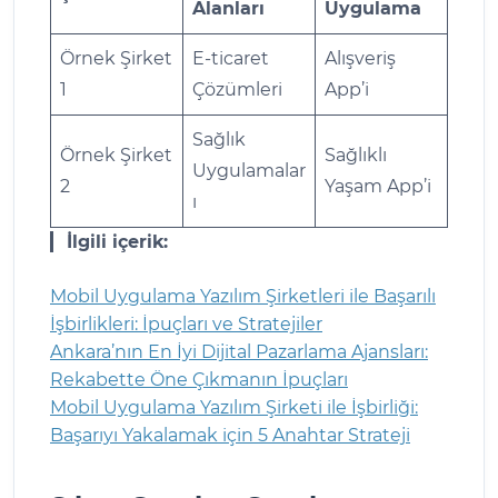
Alanları
Uygulama
Örnek Şirket
E-ticaret
Alışveriş
1
Çözümleri
App’i
Sağlık
Örnek Şirket
Sağlıklı
Uygulamalar
2
Yaşam App’i
ı
İlgili içerik:
Mobil Uygulama Yazılım Şirketleri ile Başarılı
İşbirlikleri: İpuçları ve Stratejiler
Ankara’nın En İyi Dijital Pazarlama Ajansları:
Rekabette Öne Çıkmanın İpuçları
Mobil Uygulama Yazılım Şirketi ile İşbirliği:
Başarıyı Yakalamak için 5 Anahtar Strateji