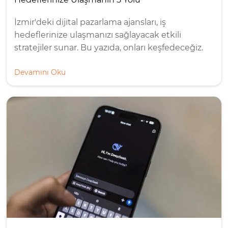
İzmir'deki dijital pazarlama ajansları, iş
hedeflerinize ulaşmanızı sağlayacak etkili
stratejiler sunar. Bu yazıda, onları keşfedeceğiz.
Devamını Oku