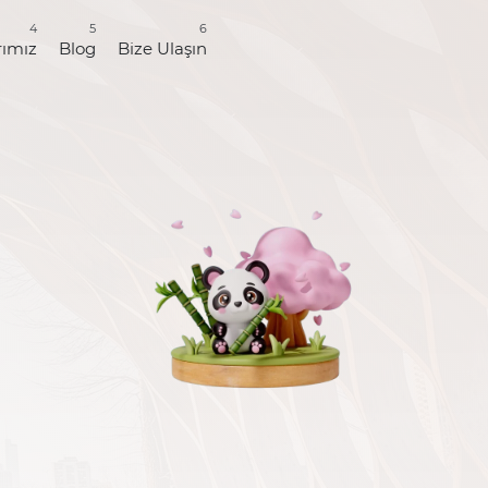
4
5
6
rımız
Blog
Bize Ulaşın