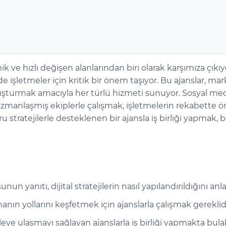
ve hızlı değişen alanlarından biri olarak karşımıza çıkı
 işletmeler için kritik bir önem taşıyor. Bu ajanslar, ma
si oluşturmak amacıyla her türlü hizmeti sunuyor. Sosyal m
nlaşmış ekiplerle çalışmak, işletmelerin rekabette öne ç
stratejilerle desteklenen bir ajansla iş birliği yapmak, b
nun yanıtı, dijital stratejilerin nasıl yapılandırıldığını a
manın yollarını keşfetmek için ajanslarla çalışmak gereklidi
eye ulaşmayı sağlayan ajanslarla iş birliği yapmakta bulabi