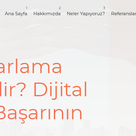
1
2
3
Ana Sayfa
Hakkımızda
Neler Yapıyoruz?
Referansla
zarlama
r? Dijital
aşarının